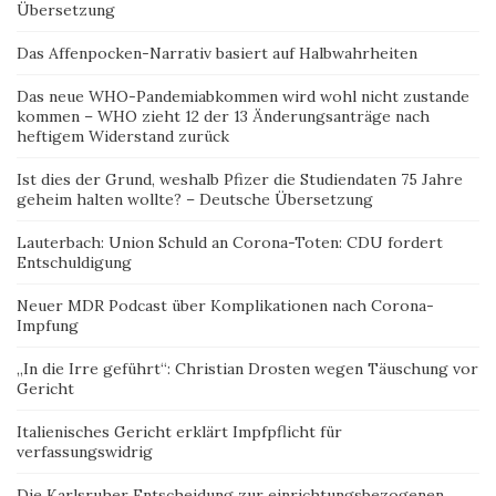
Das Affenpocken-Narrativ basiert auf Halbwahrheiten
Das neue WHO-Pandemiabkommen wird wohl nicht zustande
kommen – WHO zieht 12 der 13 Änderungsanträge nach
heftigem Widerstand zurück
Ist dies der Grund, weshalb Pfizer die Studiendaten 75 Jahre
geheim halten wollte? – Deutsche Übersetzung
Lauterbach: Union Schuld an Corona-Toten: CDU fordert
Entschuldigung
Neuer MDR Podcast über Komplikationen nach Corona-
Impfung
„In die Irre geführt“: Christian Drosten wegen Täuschung vor
Gericht
Italienisches Gericht erklärt Impfpflicht für
verfassungswidrig
Die Karlsruher Entscheidung zur einrichtungsbezogenen
Impfpflicht ist offensichtlich Rechtsfehlerhaft