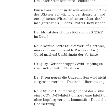
Hat unser Staat totalitäre Tendenzen?
Einen Kanzler, der in diesem Ausmaß die Ziel
der USA zur Schwächung der deutschen und
europäischen Wirtschaft unterstützt, darf
man getrost als „Bidens Trottel“ bezeichnen.
Der Monatsbericht des RKI vom 07.07.2022″
im Detail
Neue kontrollierte Studie: Wer infiziert war,
muss sich anscheinend NIE wieder Sorgen u
Covid machen! Unabhängig der Variante
Uruguay: Gericht stoppt Covid-Impfungen
von Kindern unter 13 Jahren!
Der Krieg gegen die Ungeimpften wird nicht
vergessen werden – Deutsche Übersetzung
Neue Studie: Die Impfung erhöht das Risiko
einer COVID-19-Infektion, aber eine Infektio
ohne Impfung verleiht Immunität – Deutsche
Übersetzung