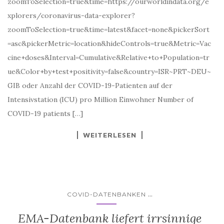
zoomToSelection=true&time=https://ourworldindata.org/e
xplorers/coronavirus-data-explorer?
zoomToSelection=true&time=latest&facet=none&pickerSort
=asc&pickerMetric=location&hideControls=true&Metric=Vac
cine+doses&Interval=Cumulative&Relative+to+Population=tr
ue&Color+by+test+positivity=false&country=ISR~PRT~DEU~
GIB oder Anzahl der COVID-19-Patienten auf der
Intensivstation (ICU) pro Million Einwohner Number of
COVID-19 patients […]
WEITERLESEN
...
COVID-DATENBANKEN
EMA-Datenbank liefert irrsinnige