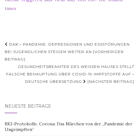
times
Beitragsnavigation
DAK – PANDEMIE: DEPRESSIONEN UND ESSSTÖRUNGEN
BEI JUGENDLICHEN STEIGEN WEITER AN [VORHERIGER
BEITRAG]
GESUNDHEITSBEAMTER DES WEISSEN HAUSES STELLT F
ALSCHE BEHAUPTUNG ÜBER COVID-19-IMPFSTOFFE AUF – D
EUTSCHE ÜBERSETZUNG
[NÄCHSTER BEITRAG]
NEUESTE BEITRÄGE
RKI-Protokolle. Corona: Das Märchen von der „Pandemie der
Ungeimpften“