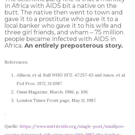
in Africa with AIDS bit a native on the
butt. The native then went to town and
gave it to a prostitute who gave it to a
local banker who gave it to his wife and
three girl friends, and wham – 75 million
people became infected with AIDS in
Africa.
An entirely preposterous story.
References:
Allison, et al, Bull WHO 1972. 47:257-63 and Amos, et al.
Fed Proc. 1972, 31:1087
Omni Magazine, March. 1986, p. 106.
London Times Front page, May 11, 1987.
.
Quelle:
https://www.nutritruth.org/single-post/smallpox-
vaccine-triggered-aids-virus-may-11th-1987-the-london-