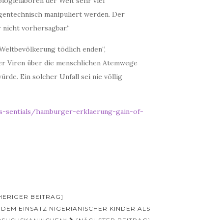
ologielaboren der Welt sehr viel
gentechnisch manipuliert werden. Der
 nicht vorhersagbar.“
r Weltbevölkerung tödlich enden“,
er Viren über die menschlichen Atemwege
de. Ein solcher Unfall sei nie völlig
-es-sentials/hamburger-erklaerung-gain-of-
HERIGER BEITRAG]
DEM EINSATZ NIGERIANISCHER KINDER ALS