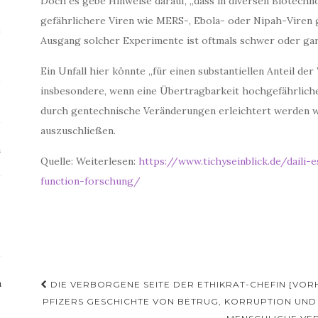
Doch es gebe Hinweise darauf, „dass in diversen Biotechn
gefährlichere Viren wie MERS-, Ebola- oder Nipah-Viren 
e
Ausgang solcher Experimente ist oftmals schwer oder gar
Ein Unfall hier könnte „für einen substantiellen Anteil de
insbesondere, wenn eine Übertragbarkeit hochgefährlich
durch gentechnische Veränderungen erleichtert werden wür
auszuschließen.
m
Quelle: Weiterlesen:
https://www.tichyseinblick.de/daili
function-forschung/
Beitragsnavigation
n
DIE VERBORGENE SEITE DER ETHIKRAT-CHEFIN [VOR
PFIZERS GESCHICHTE VON BETRUG, KORRUPTION UND 