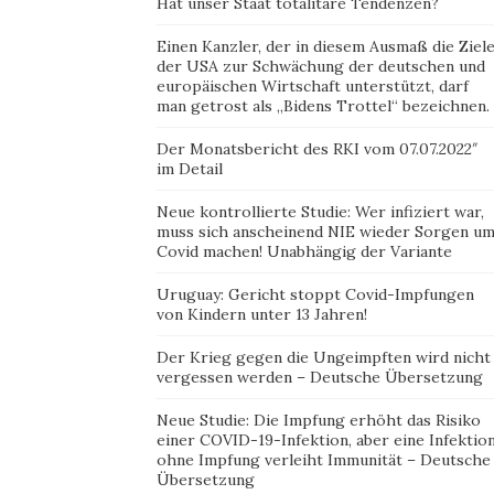
Hat unser Staat totalitäre Tendenzen?
Einen Kanzler, der in diesem Ausmaß die Ziel
der USA zur Schwächung der deutschen und
europäischen Wirtschaft unterstützt, darf
man getrost als „Bidens Trottel“ bezeichnen.
Der Monatsbericht des RKI vom 07.07.2022″
im Detail
Neue kontrollierte Studie: Wer infiziert war,
muss sich anscheinend NIE wieder Sorgen u
Covid machen! Unabhängig der Variante
Uruguay: Gericht stoppt Covid-Impfungen
von Kindern unter 13 Jahren!
Der Krieg gegen die Ungeimpften wird nicht
vergessen werden – Deutsche Übersetzung
Neue Studie: Die Impfung erhöht das Risiko
einer COVID-19-Infektion, aber eine Infektio
ohne Impfung verleiht Immunität – Deutsche
Übersetzung