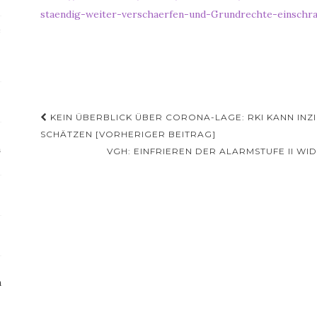
staendig-weiter-verschaerfen-und-Grundrechte-einschr
e
Beitragsnavigation
KEIN ÜBERBLICK ÜBER CORONA-LAGE: RKI KANN IN
SCHÄTZEN [VORHERIGER BEITRAG]
m
VGH: EINFRIEREN DER ALARMSTUFE II W
n