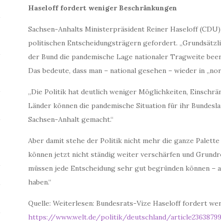
Haseloff fordert weniger Beschränkungen
Sachsen-Anhalts Ministerpräsident Reiner Haseloff (CDU
politischen Entscheidungsträgern gefordert. „Grundsätzlic
der Bund die pandemische Lage nationaler Tragweite beend
Das bedeute, dass man – national gesehen – wieder in „n
„Die Politik hat deutlich weniger Möglichkeiten, Einschr
Länder können die pandemische Situation für ihr Bundeslan
Sachsen-Anhalt gemacht.“
Aber damit stehe der Politik nicht mehr die ganze Palet
können jetzt nicht ständig weiter verschärfen und Grundr
müssen jede Entscheidung sehr gut begründen können – a
haben.“
Quelle: Weiterlesen: Bundesrats-Vize Haseloff fordert w
https://www.welt.de/politik/deutschland/article2363879