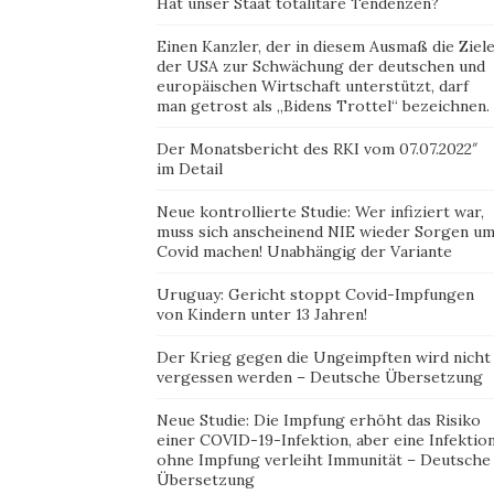
Hat unser Staat totalitäre Tendenzen?
Einen Kanzler, der in diesem Ausmaß die Ziel
der USA zur Schwächung der deutschen und
europäischen Wirtschaft unterstützt, darf
man getrost als „Bidens Trottel“ bezeichnen.
Der Monatsbericht des RKI vom 07.07.2022″
im Detail
Neue kontrollierte Studie: Wer infiziert war,
muss sich anscheinend NIE wieder Sorgen u
Covid machen! Unabhängig der Variante
Uruguay: Gericht stoppt Covid-Impfungen
von Kindern unter 13 Jahren!
Der Krieg gegen die Ungeimpften wird nicht
vergessen werden – Deutsche Übersetzung
Neue Studie: Die Impfung erhöht das Risiko
einer COVID-19-Infektion, aber eine Infektio
ohne Impfung verleiht Immunität – Deutsche
Übersetzung