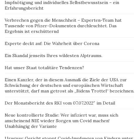
Impfnötigung und individuelles Selbstbewusstsein – ein
Erfahrungsbericht
Verbrechen gegen die Menschheit – Experten-Team hat
Tausende von Pfizer-Dokumenten durchleuchtet. Das
Ergebnis ist erschütternd
Experte deckt auf: Die Wahrheit über Corona
Ein Skandal jenseits Ihres wildesten Alptraums.
Hat unser Staat totalitäre Tendenzen?
Einen Kanzler, der in diesem Ausmaß die Ziele der USA zur
Schwächung der deutschen und europäischen Wirtschaft
unterstützt, darf man getrost als „Bidens Trottel“ bezeichnen.
Der Monatsbericht des RKI vom 07.07.2022″ im Detail
Neue kontrollierte Studie: Wer infiziert war, muss sich
anscheinend NIE wieder Sorgen um Covid machen!
Unabhängig der Variante
Uruguay: Gericht stoppt Covid-Impfungen von Kindern unter