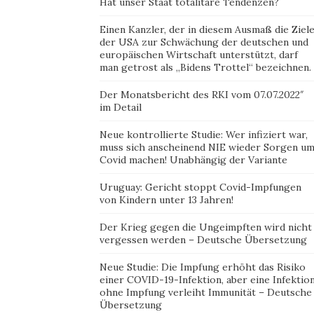
Hat unser Staat totalitäre Tendenzen?
Einen Kanzler, der in diesem Ausmaß die Ziel
der USA zur Schwächung der deutschen und
europäischen Wirtschaft unterstützt, darf
man getrost als „Bidens Trottel“ bezeichnen.
Der Monatsbericht des RKI vom 07.07.2022″
im Detail
Neue kontrollierte Studie: Wer infiziert war,
muss sich anscheinend NIE wieder Sorgen u
Covid machen! Unabhängig der Variante
Uruguay: Gericht stoppt Covid-Impfungen
von Kindern unter 13 Jahren!
Der Krieg gegen die Ungeimpften wird nicht
vergessen werden – Deutsche Übersetzung
Neue Studie: Die Impfung erhöht das Risiko
einer COVID-19-Infektion, aber eine Infektio
ohne Impfung verleiht Immunität – Deutsche
Übersetzung