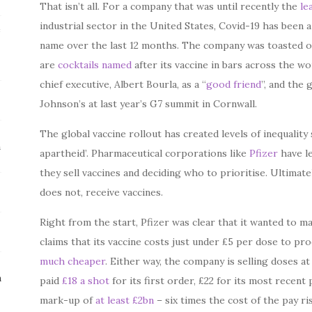
That isn’t all. For a company that was until recently the
le
industrial sector in the United States, Covid-19 has been
e
name over the last 12 months. The company was toasted 
are
cocktails named
after its vaccine in bars across the w
chief executive, Albert Bourla, as a “
good friend
”, and the 
Johnson’s at last year’s G7 summit in Cornwall.
The global vaccine rollout has created levels of inequality 
m
apartheid’. Pharmaceutical corporations like
Pfizer
have le
they sell vaccines and deciding who to prioritise. Ultimat
does not, receive vaccines.
Right from the start, Pfizer was clear that it wanted to 
claims that its vaccine costs just under £5 per dose to pr
much cheaper
. Either way, the company is selling doses 
n
paid
£18 a shot
for its first order, £22 for its most recen
mark-up of
at least £2bn
– six times the cost of the pay r