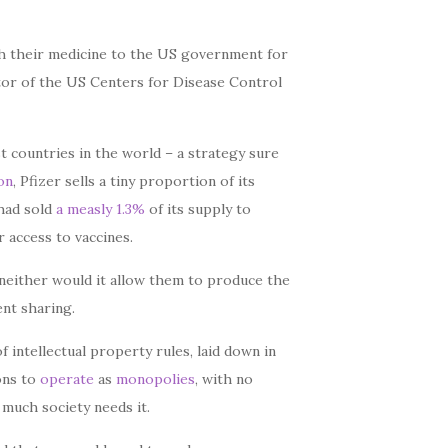
tch their medicine to the US government for
tor of the US Centers for Disease Control
st countries in the world – a strategy sure
ion
, Pfizer sells a tiny proportion of its
 had sold
a measly 1.3%
of its supply to
r access to vaccines.
 neither would it allow them to produce the
ent sharing.
f intellectual property rules, laid down in
ons to
operate
as
monopolies
, with no
much society needs it.