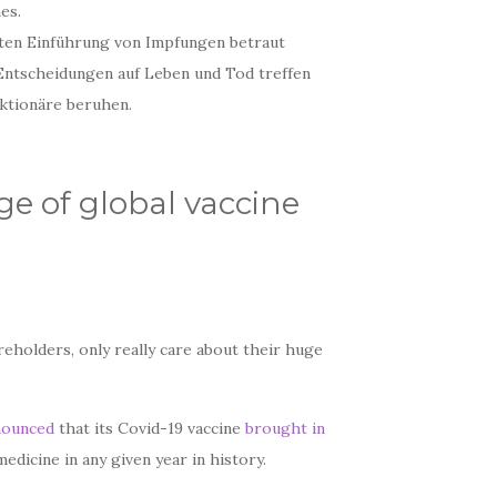
es.
iten Einführung von Impfungen betraut
 Entscheidungen auf Leben und Tod treffen
Aktionäre beruhen.
e of global vaccine
hareholders, only really care about their huge
nounced
that its Covid-19 vaccine
brought in
edicine in any given year in history.