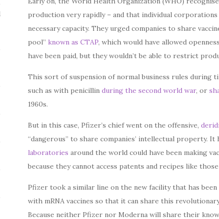
Early on, the World Health Organization (WHO) recognise
l
production very rapidly – and that individual corporations
necessary capacity. They urged companies to share vaccine
pool”
known as CTAP
, which would have allowed openness
have been paid, but they wouldn’t be able to restrict prod
This sort of suspension of normal business rules during 
such as with penicillin
during the second world war
, or
sh
1960s.
But in this case, Pfizer’s chief went on the offensive,
deri
“dangerous” to share companies’ intellectual property. It
laboratories
around the world could have been making vacc
because they cannot access patents and recipes like those 
Pfizer took a similar line on the new facility that has been
with mRNA vaccines so that it can share this revolutionar
Because neither Pfizer nor Moderna will share their know