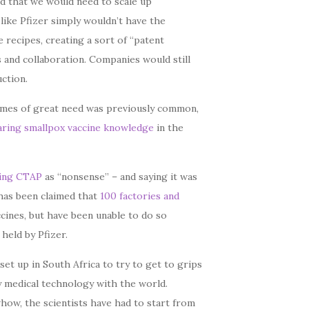
d that we would need to scale up
 like Pfizer simply wouldn’t have the
 recipes, creating a sort of “patent
 and collaboration. Companies would still
uction.
times of great need was previously common,
aring smallpox vaccine knowledge
in the
ding CTAP
as “nonsense” – and saying it was
 has been claimed that
100 factories and
ines, but have been unable to do so
held by Pfizer.
 set up in South Africa to try to get to grips
y medical technology with the world.
how, the scientists have had to start from