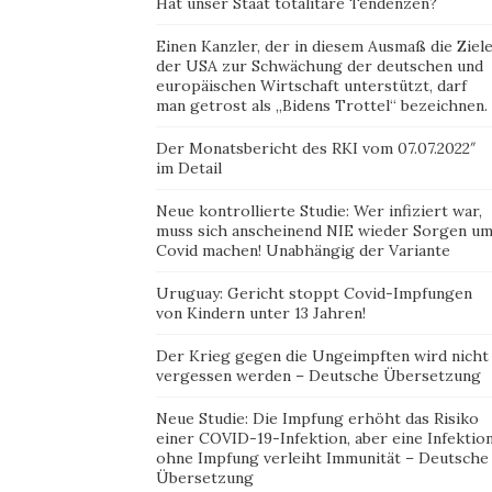
Hat unser Staat totalitäre Tendenzen?
Einen Kanzler, der in diesem Ausmaß die Ziel
der USA zur Schwächung der deutschen und
europäischen Wirtschaft unterstützt, darf
man getrost als „Bidens Trottel“ bezeichnen.
Der Monatsbericht des RKI vom 07.07.2022″
im Detail
Neue kontrollierte Studie: Wer infiziert war,
muss sich anscheinend NIE wieder Sorgen u
Covid machen! Unabhängig der Variante
Uruguay: Gericht stoppt Covid-Impfungen
von Kindern unter 13 Jahren!
Der Krieg gegen die Ungeimpften wird nicht
vergessen werden – Deutsche Übersetzung
Neue Studie: Die Impfung erhöht das Risiko
einer COVID-19-Infektion, aber eine Infektio
ohne Impfung verleiht Immunität – Deutsche
Übersetzung