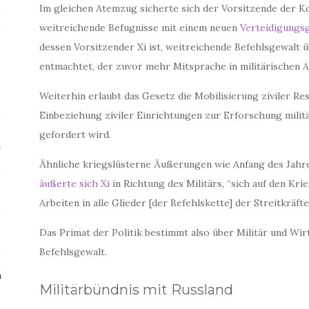
Im gleichen Atemzug sicherte sich der Vorsitzende der K
weitreichende Befugnisse mit einem neuen
Verteidigungs
e
dessen Vorsitzender Xi ist, weitreichende Befehlsgewalt 
entmachtet, der zuvor mehr Mitsprache in militärischen 
Weiterhin erlaubt das Gesetz die Mobilisierung ziviler Re
Einbeziehung ziviler Einrichtungen zur Erforschung mili
gefordert wird.
m
Ähnliche kriegslüsterne Äußerungen wie Anfang des Jahre
äußerte sich Xi
in Richtung des Militärs, “sich auf den Kri
Arbeiten in alle Glieder [der Befehlskette] der Streitkräft
Das Primat der Politik bestimmt also über Militär und Wir
Befehlsgewalt.
n
Militärbündnis mit Russland