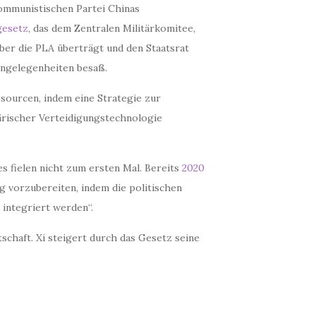
ommunistischen Partei Chinas
gesetz
, das dem Zentralen Militärkomitee,
über die PLA überträgt und den Staatsrat
Angelegenheiten besaß.
ssourcen, indem eine Strategie zur
tärischer Verteidigungstechnologie
s fielen nicht zum ersten Mal. Bereits
2020
eg vorzubereiten, indem die politischen
e integriert werden“.
tschaft. Xi steigert durch das Gesetz seine