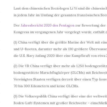
Laut dem chinesischen Soziologen Li Yi sind die chinesis
in jedem Jahr im Umfang der gesamten französischen See
Der
Jahresbericht 2020 des Pentagon
zur Bewertung der c
Kongress im vergangenen Jahr vorgelegt wurde, enthält d
(1) China verfügt über die größte Marine der Welt mit ein
und U-Booten, darunter mehr als 130 größere Überwasser
die U.S. Navy Anfang 2020 über eine Kampfkraft von etwa 2
(2) Die VR China verfügt über mehr als 1.250 bodengestüt
bodengestützte Marschflugkörper (GLCMs) mit Reichweit
Vereinigten Staaten verfügen derzeit über einen Typ kon
70 bis 300 Kilometern und keine GLCMs.
(3) Die Volksrepublik China verfügt über eine der weltweit
Boden-Luft-Systemen mit großer Reichweite – einschließl