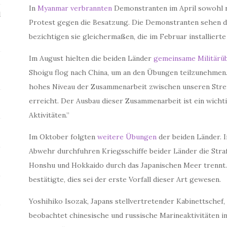
In
Myanmar verbrannten
Demonstranten im April sowohl r
l
Protest gegen die Besatzung. Die Demonstranten sehen di
bezichtigen sie gleichermaßen, die im Februar installierte 
Im August hielten die beiden Länder
gemeinsame Militärü
Shoigu flog nach China, um an den Übungen teilzunehmen. 
hohes Niveau der Zusammenarbeit zwischen unseren Streit
erreicht. Der Ausbau dieser Zusammenarbeit ist ein wicht
Aktivitäten.”
Im Oktober folgten
weitere Übungen
der beiden Länder. 
Abwehr durchfuhren Kriegsschiffe beider Länder die Straß
Honshu und Hokkaido durch das Japanischen Meer trennt.
bestätigte, dies sei der erste Vorfall dieser Art gewesen.
Yoshihiko Isozak, Japans stellvertretender Kabinettschef,
beobachtet chinesische und russische Marineaktivitäten 