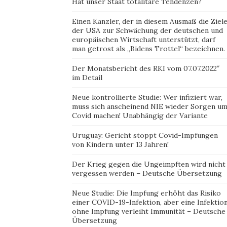
Hat unser Staat totalitäre Tendenzen?
Einen Kanzler, der in diesem Ausmaß die Ziel
der USA zur Schwächung der deutschen und
europäischen Wirtschaft unterstützt, darf
man getrost als „Bidens Trottel“ bezeichnen.
Der Monatsbericht des RKI vom 07.07.2022″
im Detail
Neue kontrollierte Studie: Wer infiziert war,
muss sich anscheinend NIE wieder Sorgen u
Covid machen! Unabhängig der Variante
Uruguay: Gericht stoppt Covid-Impfungen
von Kindern unter 13 Jahren!
Der Krieg gegen die Ungeimpften wird nicht
vergessen werden – Deutsche Übersetzung
Neue Studie: Die Impfung erhöht das Risiko
einer COVID-19-Infektion, aber eine Infektio
ohne Impfung verleiht Immunität – Deutsche
Übersetzung