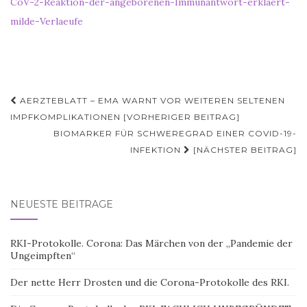
CoV-2-Reaktion-der-angeborenen-Immunantwort-erklaert-
milde-Verlaeufe
Beitragsnavigation
AERZTEBLATT – EMA WARNT VOR WEITEREN SELTENEN
IMPFKOMPLIKATIONEN [VORHERIGER BEITRAG]
BIOMARKER FÜR SCHWEREGRAD EINER COVID-19-
INFEKTION
[NÄCHSTER BEITRAG]
NEUESTE BEITRÄGE
RKI-Protokolle. Corona: Das Märchen von der „Pandemie der
Ungeimpften“
Der nette Herr Drosten und die Corona-Protokolle des RKI.