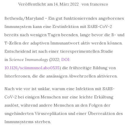
Veröffentlicht am
von
14. März 2022
francesco
Bethesda/Maryland – Ein gut funktionierendes angeborenes
Immunsystem kann eine Erstinfektion mit SARS-CoV-2
bereits nach wenigen Tagen beenden, lange bevor die B- und
T-Zellen der adaptiven Immun­antwort aktiv werden können.
Entscheidend ist nach einer tierexperimentellen Studie
in
Science Immu
nology
(2022;
DOI:
10.1126/sciimmunol.abo0535
) die frühzeitige Bildung von
Interferonen, die die an­sässigen Abwehrzellen aktivieren.
Nach wie vor ist unklar, warum eine Infektion mit SARS-
CoV-2 bei einigen Menschen nur eine leichte Er­kältung
auslöst, während andere Menschen an den Folgen der
ungehinderten Virusreplikation und einer Überreaktion des
Immunsystems sterben.