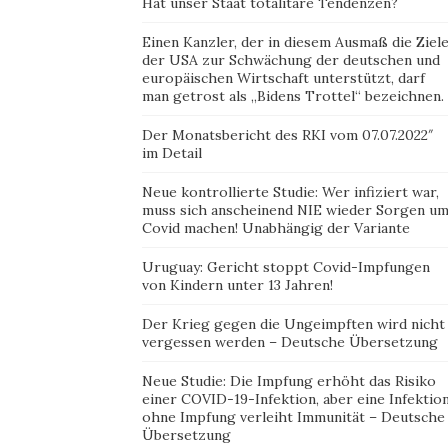
Hat unser Staat totalitäre Tendenzen?
Einen Kanzler, der in diesem Ausmaß die Ziel
der USA zur Schwächung der deutschen und
europäischen Wirtschaft unterstützt, darf
man getrost als „Bidens Trottel“ bezeichnen.
Der Monatsbericht des RKI vom 07.07.2022″
im Detail
Neue kontrollierte Studie: Wer infiziert war,
muss sich anscheinend NIE wieder Sorgen u
Covid machen! Unabhängig der Variante
Uruguay: Gericht stoppt Covid-Impfungen
von Kindern unter 13 Jahren!
Der Krieg gegen die Ungeimpften wird nicht
vergessen werden – Deutsche Übersetzung
Neue Studie: Die Impfung erhöht das Risiko
einer COVID-19-Infektion, aber eine Infektio
ohne Impfung verleiht Immunität – Deutsche
Übersetzung