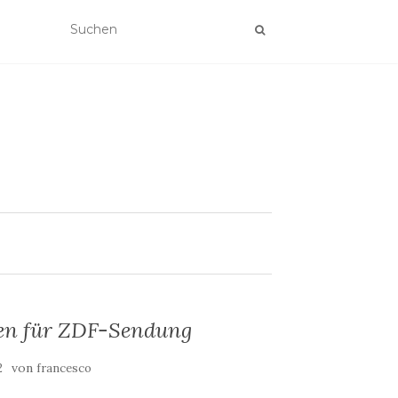
en für ZDF-Sendung
von
2
francesco