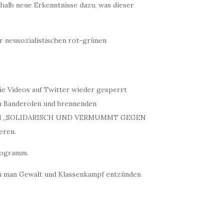
nhalb neue Erkenntnisse dazu, was dieser
er neusozialistischen rot-grünen
 die Videos auf Twitter wieder gesperrt
 in Banderolen und brennenden
ft“ und „SOLIDARISCH UND VERMUMMT GEGEN
ren.
rogramm.
an man Gewalt und Klassenkampf entzünden