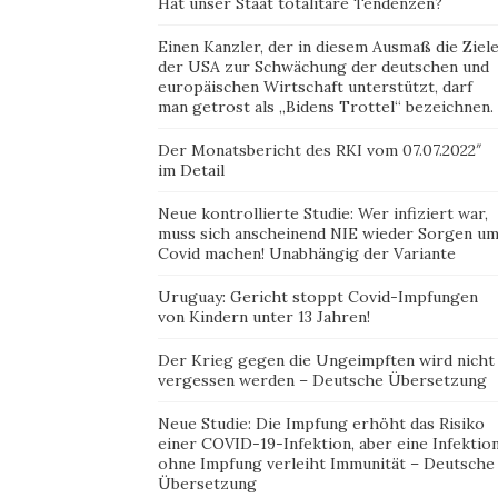
Hat unser Staat totalitäre Tendenzen?
Einen Kanzler, der in diesem Ausmaß die Ziel
der USA zur Schwächung der deutschen und
europäischen Wirtschaft unterstützt, darf
man getrost als „Bidens Trottel“ bezeichnen.
Der Monatsbericht des RKI vom 07.07.2022″
im Detail
Neue kontrollierte Studie: Wer infiziert war,
muss sich anscheinend NIE wieder Sorgen u
Covid machen! Unabhängig der Variante
Uruguay: Gericht stoppt Covid-Impfungen
von Kindern unter 13 Jahren!
Der Krieg gegen die Ungeimpften wird nicht
vergessen werden – Deutsche Übersetzung
Neue Studie: Die Impfung erhöht das Risiko
einer COVID-19-Infektion, aber eine Infektio
ohne Impfung verleiht Immunität – Deutsche
Übersetzung