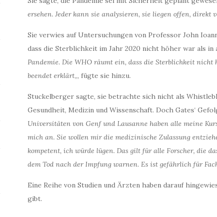
Sie sagte, die Pandemie sei mit Sicherheit geplant gewese
ersehen. Jeder kann sie analysieren, sie liegen offen, direkt 
Sie verwies auf Untersuchungen von Professor John Ioanni
dass die Sterblichkeit im Jahr 2020 nicht höher war als in
Pandemie. Die WHO räumt ein, dass die Sterblichkeit nicht h
beendet erklärt
„, fügte sie hinzu.
Stuckelberger sagte, sie betrachte sich nicht als Whistleb
Gesundheit, Medizin und Wissenschaft. Doch Gates‘ Gefolg
Universitäten von Genf und Lausanne haben alle meine Kurse 
mich an. Sie wollen mir die medizinische Zulassung entziehe
kompetent, ich würde lügen. Das gilt für alle Forscher, die da
dem Tod nach der Impfung warnen. Es ist gefährlich für Fach
Eine Reihe von Studien und Ärzten haben darauf hingewies
gibt.