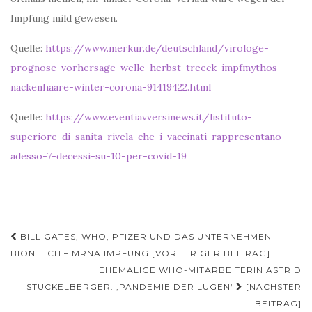
Impfung mild gewesen.
Quelle:
https://www.merkur.de/deutschland/virologe-
prognose-vorhersage-welle-herbst-treeck-impfmythos-
nackenhaare-winter-corona-91419422.html
Quelle:
https://www.eventiavversinews.it/listituto-
superiore-di-sanita-rivela-che-i-vaccinati-rappresentano-
adesso-7-decessi-su-10-per-covid-19
Beitragsnavigation
BILL GATES, WHO, PFIZER UND DAS UNTERNEHMEN
BIONTECH – MRNA IMPFUNG [VORHERIGER BEITRAG]
EHEMALIGE WHO-MITARBEITERIN ASTRID
STUCKELBERGER: ‚PANDEMIE DER LÜGEN‘
[NÄCHSTER
BEITRAG]