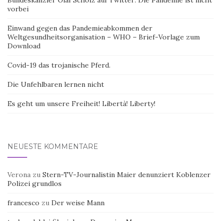
Bundeskanzler Olaf Scholz auf Twitter: Die Pandemie ist nicht
vorbei
Einwand gegen das Pandemieabkommen der
Weltgesundheitsorganisation – WHO – Brief-Vorlage zum
Download
Covid-19 das trojanische Pferd.
Die Unfehlbaren lernen nicht
Es geht um unsere Freiheit! Libertà! Liberty!
NEUESTE KOMMENTARE
Verona
zu
Stern-TV-Journalistin Maier denunziert Koblenzer
Polizei grundlos
francesco
zu
Der weise Mann