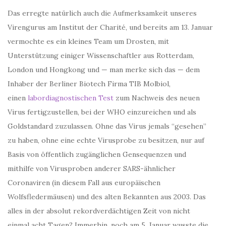
Das erregte natürlich auch die Aufmerksamkeit unseres
Virengurus am Institut der Charité, und bereits am 13. Januar
vermochte es ein kleines Team um Drosten, mit
Unterstützung einiger Wissenschaftler aus Rotterdam,
London und Hongkong und — man merke sich das — dem
Inhaber der Berliner Biotech Firma TIB Molbiol,
einen
labordiagnostischen Test
zum Nachweis des neuen
Virus fertigzustellen, bei der WHO einzureichen und als
Goldstandard zuzulassen. Ohne das Virus jemals “gesehen”
zu haben, ohne eine echte Virusprobe zu besitzen, nur auf
Basis von öffentlich zugänglichen Gensequenzen und
mithilfe von Virusproben anderer SARS-ähnlicher
Coronaviren (in diesem Fall aus europäischen
Wolfsfledermäusen) und des alten Bekannten aus 2003. Das
alles in der absolut rekordverdächtigen Zeit von nicht
einmal acht Tagen? Immerhin, noch am 5. Januar wusste die