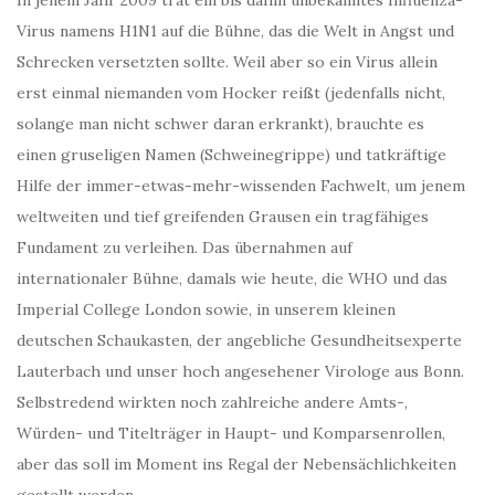
In jenem Jahr 2009 trat ein bis dahin unbekanntes Influenza-
Virus namens H1N1 auf die Bühne, das die Welt in Angst und
Schrecken versetzten sollte. Weil aber so ein Virus allein
erst einmal niemanden vom Hocker reißt (jedenfalls nicht,
solange man nicht schwer daran erkrankt), brauchte es
einen gruseligen Namen (Schweinegrippe) und tatkräftige
Hilfe der immer-etwas-mehr-wissenden Fachwelt, um jenem
weltweiten und tief greifenden Grausen ein tragfähiges
Fundament zu verleihen. Das übernahmen auf
internationaler Bühne, damals wie heute, die WHO und das
Imperial College London sowie, in unserem kleinen
deutschen Schaukasten, der angebliche Gesundheitsexperte
Lauterbach und unser hoch angesehener Virologe aus Bonn.
Selbstredend wirkten noch zahlreiche andere Amts-,
Würden- und Titelträger in Haupt- und Komparsenrollen,
aber das soll im Moment ins Regal der Nebensächlichkeiten