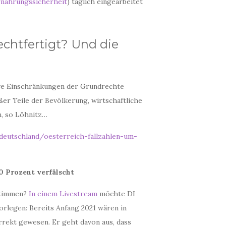
rnährungssicherheit
) täglich eingearbeitet
echtfertigt? Und die
ive Einschränkungen der Grundrechte
er Teile der Bevölkerung, wirtschaftliche
n, so Löhnitz…
deutschland/oesterreich-fallzahlen-um-
0 Prozent verfälscht
stimmen?
In einem Livestream
möchte DI
orlegen: Bereits Anfang 2021 wären in
rrekt gewesen. Er geht davon aus, dass