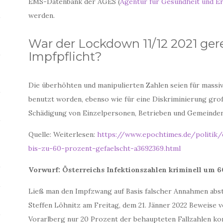
EMS-Datenbank der AGES (
Agentur für Gesundheit und E
werden.
War der Lockdown 11/12 2021 ger
Impfpflicht?
Die überhöhten und manipulierten Zahlen seien für mass
benutzt worden, ebenso wie für eine Diskriminierung groß
Schädigung von Einzelpersonen, Betrieben und Gemeinde
Quelle: Weiterlesen:
https://www.epochtimes.de/politik/
bis-zu-60-prozent-gefaelscht-a3692369.html
Vorwurf: Österreichs Infektionszahlen kriminell um 6
Ließ man den Impfzwang auf Basis falscher Annahmen ab
Steffen Löhnitz am Freitag, dem 21. Jänner 2022 Beweise v
Vorarlberg nur 20 Prozent der behaupteten Fallzahlen ko