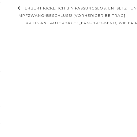
Beitragsnavigation
l
HERBERT KICKL: ICH BIN FASSUNGSLOS, ENTSETZT U
IMPFZWANG-BESCHLUSS! [VORHERIGER BEITRAG]
KRITIK AN LAUTERBACH: „ERSCHRECKEND, WIE ER 