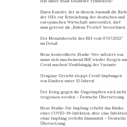
Hat unser Staat totalitäre Tendenzen?
Einen Kanzler, der in diesem Ausmaß die Ziel
der USA zur Schwächung der deutschen und
europäischen Wirtschaft unterstützt, darf
man getrost als „Bidens Trottel“ bezeichnen.
Der Monatsbericht des RKI vom 07.07.2022″
im Detail
Neue kontrollierte Studie: Wer infiziert war,
muss sich anscheinend NIE wieder Sorgen u
Covid machen! Unabhängig der Variante
Uruguay: Gericht stoppt Covid-Impfungen
von Kindern unter 13 Jahren!
Der Krieg gegen die Ungeimpften wird nicht
vergessen werden – Deutsche Übersetzung
Neue Studie: Die Impfung erhöht das Risiko
einer COVID-19-Infektion, aber eine Infektio
ohne Impfung verleiht Immunität – Deutsche
Übersetzung