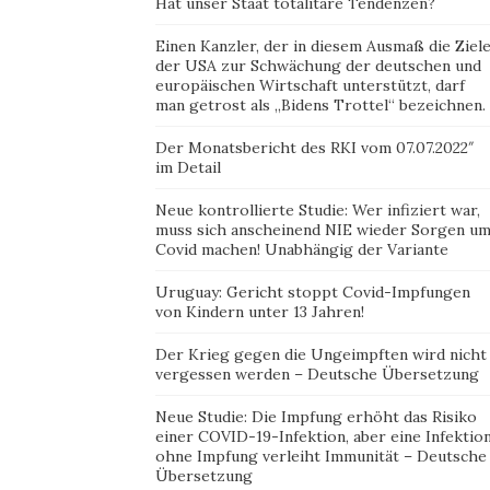
Hat unser Staat totalitäre Tendenzen?
Einen Kanzler, der in diesem Ausmaß die Ziel
der USA zur Schwächung der deutschen und
europäischen Wirtschaft unterstützt, darf
man getrost als „Bidens Trottel“ bezeichnen.
Der Monatsbericht des RKI vom 07.07.2022″
im Detail
Neue kontrollierte Studie: Wer infiziert war,
muss sich anscheinend NIE wieder Sorgen u
Covid machen! Unabhängig der Variante
Uruguay: Gericht stoppt Covid-Impfungen
von Kindern unter 13 Jahren!
Der Krieg gegen die Ungeimpften wird nicht
vergessen werden – Deutsche Übersetzung
Neue Studie: Die Impfung erhöht das Risiko
einer COVID-19-Infektion, aber eine Infektio
ohne Impfung verleiht Immunität – Deutsche
Übersetzung