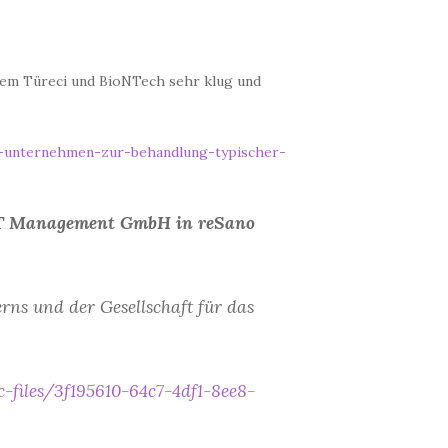
zlem Türeci und BioNTech sehr klug und
t-unternehmen-zur-behandlung-typischer-
ST Management GmbH in reSano
rns und der Gesellschaft für das
ic-files/3f195610-64c7-4df1-8ee8-