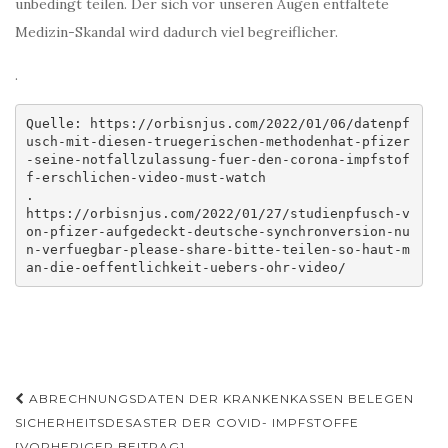
unbedingt teilen. Der sich vor unseren Augen entfaltete
Medizin-Skandal wird dadurch viel begreiflicher.
.
Quelle: https://orbisnjus.com/2022/01/06/datenpf
usch-mit-diesen-truegerischen-methodenhat-pfizer
-seine-notfallzulassung-fuer-den-corona-impfstof
f-erschlichen-video-must-watch

.

https://orbisnjus.com/2022/01/27/studienpfusch-v
on-pfizer-aufgedeckt-deutsche-synchronversion-nu
n-verfuegbar-please-share-bitte-teilen-so-haut-m
an-die-oeffentlichkeit-uebers-ohr-video/
Beitragsnavigation
ABRECHNUNGSDATEN DER KRANKENKASSEN BELEGEN
SICHERHEITSDESASTER DER COVID- IMPFSTOFFE
[VORHERIGER BEITRAG]