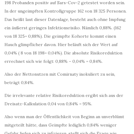
198 Probanden positiv auf Sars-Cov-2 getestet worden sein.
In der ungeimpften Kontrollgruppe 162 von 18 325 Personen.
Das heißt laut dieser Datenlage, besteht auch ohne Impfung
ein äußerst geringes Infektionsrisiko. Nämlich 0,88%. (162
von 18 325= 0,88%). Die geimpfte Kohorte kommt einen
Hauch glimpflicher davon. Hier beläuft sich der Wert auf
0,04% ( 8 von 18 198= 0,04%). Die absolute Risikoreduktion
errechnet sich wie folgt: 0,88% – 0,04% = 0,84%.
Also der Nettonutzen mit Comirnaty inokuliert zu sein,
beträgt 0,84%.
Die irrelevante relative Risikoreduktion ergibt sich aus der
Dreisatz-Kalkulation 0,04 von 0,84% = 95%.
Also wenn man der Öffentlichkeit von Beginn an unverblümt
mitgeteilt hätte, dass Geimpfte lediglich 0,84% weniger
Gefahr liefen sich zu infizieren, stellt sich die Frage wie