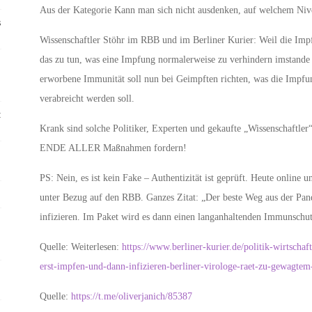
Aus der Kategorie Kann man sich nicht ausdenken, auf welchem Ni
s
Wissenschaftler Stöhr im RBB und im Berliner Kurier: Weil die Impf
das zu tun, was eine Impfung normalerweise zu verhindern imstande i
erworbene Immunität soll nun bei Geimpften richten, was die Impfu
verabreicht werden soll.
:
Krank sind solche Politiker, Experten und gekaufte „Wissenschaftl
ENDE ALLER Maßnahmen fordern!
PS: Nein, es ist kein Fake – Authentizität ist geprüft. Heute online 
unter Bezug auf den RBB. Ganzes Zitat: „Der beste Weg aus der Pand
infizieren. Im Paket wird es dann einen langanhaltenden Immunschu
Quelle: Weiterlesen:
https://www.berliner-kurier.de/politik-wirtscha
erst-impfen-und-dann-infizieren-berliner-virologe-raet-zu-gewagte
Quelle:
https://t.me/oliverjanich/85387