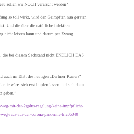
veau sollen wir NOCH verarscht werden?
ung so toll wirkt, wird den Geimpften nun geraten,
st. Und die über die natürliche Infektion
ng nicht leisten kann und darum per Zwang
er“, die bei diesem Sachstand nicht ENDLICH DAS
und auch im Blatt des heutigen „Berliner Kuriers“
emie wäre: sich erst impfen lassen und sich dann
tz geben.“
ft/weg-mit-der-2gplus-regelung-keine-impfpflicht-
m-weg-raus-aus-der-corona-pandemie-li.206040