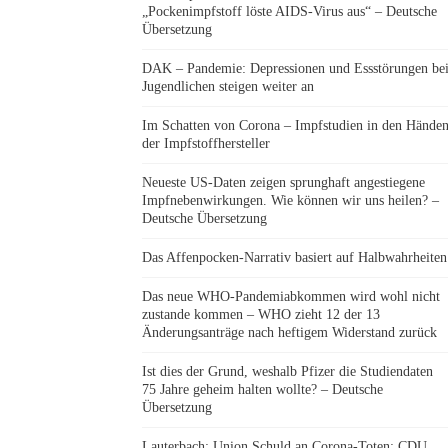
„Pockenimpfstoff löste AIDS-Virus aus“ – Deutsche
Übersetzung
DAK – Pandemie: Depressionen und Essstörungen be
Jugendlichen steigen weiter an
Im Schatten von Corona – Impfstudien in den Hände
der Impfstoffhersteller
Neueste US-Daten zeigen sprunghaft angestiegene
Impfnebenwirkungen. Wie können wir uns heilen? –
Deutsche Übersetzung
Das Affenpocken-Narrativ basiert auf Halbwahrheiten
Das neue WHO-Pandemiabkommen wird wohl nicht
zustande kommen – WHO zieht 12 der 13
Änderungsanträge nach heftigem Widerstand zurück
Ist dies der Grund, weshalb Pfizer die Studiendaten
75 Jahre geheim halten wollte? – Deutsche
Übersetzung
Lauterbach: Union Schuld an Corona-Toten: CDU