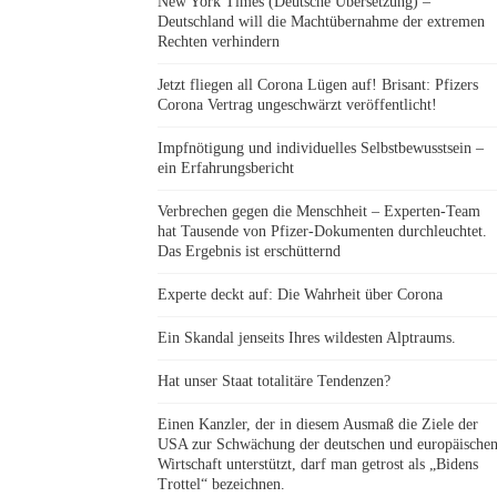
New York Times (Deutsche Übersetzung) –
Deutschland will die Machtübernahme der extremen
Rechten verhindern
Jetzt fliegen all Corona Lügen auf! Brisant: Pfizers
Corona Vertrag ungeschwärzt veröffentlicht!
Impfnötigung und individuelles Selbstbewusstsein –
ein Erfahrungsbericht
Verbrechen gegen die Menschheit – Experten-Team
hat Tausende von Pfizer-Dokumenten durchleuchtet.
Das Ergebnis ist erschütternd
Experte deckt auf: Die Wahrheit über Corona
Ein Skandal jenseits Ihres wildesten Alptraums.
Hat unser Staat totalitäre Tendenzen?
Einen Kanzler, der in diesem Ausmaß die Ziele der
USA zur Schwächung der deutschen und europäische
Wirtschaft unterstützt, darf man getrost als „Bidens
Trottel“ bezeichnen.